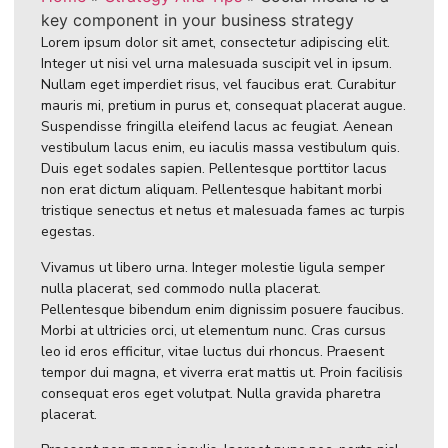
key component in your business strategy
Lorem ipsum dolor sit amet, consectetur adipiscing elit.
Integer ut nisi vel urna malesuada suscipit vel in ipsum.
Nullam eget imperdiet risus, vel faucibus erat. Curabitur
mauris mi, pretium in purus et, consequat placerat augue.
Suspendisse fringilla eleifend lacus ac feugiat. Aenean
vestibulum lacus enim, eu iaculis massa vestibulum quis.
Duis eget sodales sapien. Pellentesque porttitor lacus
non erat dictum aliquam. Pellentesque habitant morbi
tristique senectus et netus et malesuada fames ac turpis
egestas.
Vivamus ut libero urna. Integer molestie ligula semper
nulla placerat, sed commodo nulla placerat.
Pellentesque bibendum enim dignissim posuere faucibus.
Morbi at ultricies orci, ut elementum nunc. Cras cursus
leo id eros efficitur, vitae luctus dui rhoncus. Praesent
tempor dui magna, et viverra erat mattis ut. Proin facilisis
consequat eros eget volutpat. Nulla gravida pharetra
placerat.