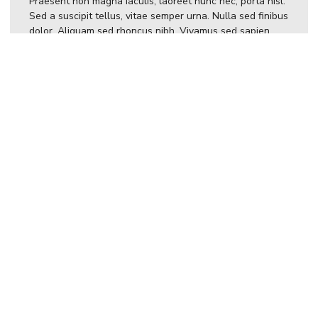
Praesent non magna iaculis, laoreet nunc nec, porta nisl.
Sed a suscipit tellus, vitae semper urna. Nulla sed finibus
dolor. Aliquam sed rhoncus nibh. Vivamus sed sapien
tincidunt, vulputate sem ut, commodo libero. Nunc in ex
laoreet, mattis ante eget, tempor velit. Nunc sit amet
mollis risus. Nam eleifend in lectus sit amet facilisis.
Nulla maximus a eros ut mollis. Integer bibendum
tincidunt nibh, id aliquam odio maximus id. Aliquam sit
amet massa at ante maximus lacinia sit amet sed nulla.
Nam eget finibus lacus, ut pharetra enim. Curabitur vitae
tincidunt tortor, a elementum ante. Curabitur vitae
volutpat erat. Pellentesque semper blandit turpis, nec
egestas odio dapibus vel. Morbi vestibulum cursus leo at
ultricies.
Maecenas eget orci augue. Aliquam aliquet fringilla justo.
Duis ac dui tempus, tincidunt felis ac, pulvinar metus.
Praesent sodales est ac massa facilisis convallis.
Phasellus vulputate cursus lectus, tristique facilisis est
dignissim in. Nunc ullamcorper fermentum lorem id
tempor. Praesent id feugiat orci. Etiam imperdiet neque
vel neque iaculis, quis tempus mauris venenatis. Sed