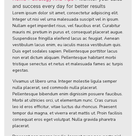
and success every day for better results
Lorem ipsum dolor sit amet, consectetur adipiscing elit.
Integer ut nisi vel urna malesuada suscipit vel in ipsum.
Nullam eget imperdiet risus, vel faucibus erat. Curabitur
mauris mi, pretium in purus et, consequat placerat augue.
Suspendisse fringilla eleifend lacus ac feugiat. Aenean
vestibulum lacus enim, eu iaculis massa vestibulum quis.
Duis eget sodales sapien. Pellentesque porttitor lacus
non erat dictum aliquam. Pellentesque habitant morbi
tristique senectus et netus et malesuada fames ac turpis
egestas.
Vivamus ut libero urna. Integer molestie ligula semper
nulla placerat, sed commodo nulla placerat.
Pellentesque bibendum enim dignissim posuere faucibus.
Morbi at ultricies orci, ut elementum nunc. Cras cursus
leo id eros efficitur, vitae luctus dui rhoncus. Praesent
tempor dui magna, et viverra erat mattis ut. Proin facilisis
consequat eros eget volutpat. Nulla gravida pharetra
placerat.