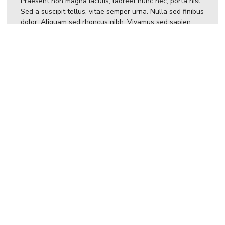
Praesent non magna iaculis, laoreet nunc nec, porta nisl.
Sed a suscipit tellus, vitae semper urna. Nulla sed finibus
dolor. Aliquam sed rhoncus nibh. Vivamus sed sapien
tincidunt, vulputate sem ut, commodo libero. Nunc in ex
laoreet, mattis ante eget, tempor velit. Nunc sit amet
mollis risus. Nam eleifend in lectus sit amet facilisis.
Nulla maximus a eros ut mollis. Integer bibendum
tincidunt nibh, id aliquam odio maximus id. Aliquam sit
amet massa at ante maximus lacinia sit amet sed nulla.
Nam eget finibus lacus, ut pharetra enim. Curabitur vitae
tincidunt tortor, a elementum ante. Curabitur vitae
volutpat erat. Pellentesque semper blandit turpis, nec
egestas odio dapibus vel. Morbi vestibulum cursus leo at
ultricies.
Maecenas eget orci augue. Aliquam aliquet fringilla justo.
Duis ac dui tempus, tincidunt felis ac, pulvinar metus.
Praesent sodales est ac massa facilisis convallis.
Phasellus vulputate cursus lectus, tristique facilisis est
dignissim in. Nunc ullamcorper fermentum lorem id
tempor. Praesent id feugiat orci. Etiam imperdiet neque
vel neque iaculis, quis tempus mauris venenatis. Sed