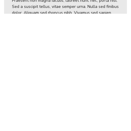
Praesent non magna iaculis, laoreet nunc nec, porta nisl.
Sed a suscipit tellus, vitae semper urna. Nulla sed finibus
dolor. Aliquam sed rhoncus nibh. Vivamus sed sapien
tincidunt, vulputate sem ut, commodo libero. Nunc in ex
laoreet, mattis ante eget, tempor velit. Nunc sit amet
mollis risus. Nam eleifend in lectus sit amet facilisis.
Nulla maximus a eros ut mollis. Integer bibendum
tincidunt nibh, id aliquam odio maximus id. Aliquam sit
amet massa at ante maximus lacinia sit amet sed nulla.
Nam eget finibus lacus, ut pharetra enim. Curabitur vitae
tincidunt tortor, a elementum ante. Curabitur vitae
volutpat erat. Pellentesque semper blandit turpis, nec
egestas odio dapibus vel. Morbi vestibulum cursus leo at
ultricies.
Maecenas eget orci augue. Aliquam aliquet fringilla justo.
Duis ac dui tempus, tincidunt felis ac, pulvinar metus.
Praesent sodales est ac massa facilisis convallis.
Phasellus vulputate cursus lectus, tristique facilisis est
dignissim in. Nunc ullamcorper fermentum lorem id
tempor. Praesent id feugiat orci. Etiam imperdiet neque
vel neque iaculis, quis tempus mauris venenatis. Sed