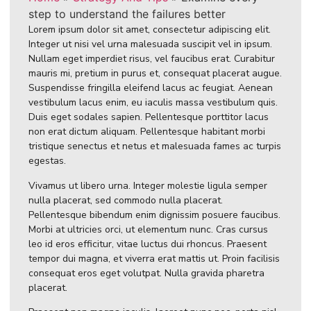
step to understand the failures better
Lorem ipsum dolor sit amet, consectetur adipiscing elit.
Integer ut nisi vel urna malesuada suscipit vel in ipsum.
Nullam eget imperdiet risus, vel faucibus erat. Curabitur
mauris mi, pretium in purus et, consequat placerat augue.
Suspendisse fringilla eleifend lacus ac feugiat. Aenean
vestibulum lacus enim, eu iaculis massa vestibulum quis.
Duis eget sodales sapien. Pellentesque porttitor lacus
non erat dictum aliquam. Pellentesque habitant morbi
tristique senectus et netus et malesuada fames ac turpis
egestas.
Vivamus ut libero urna. Integer molestie ligula semper
nulla placerat, sed commodo nulla placerat.
Pellentesque bibendum enim dignissim posuere faucibus.
Morbi at ultricies orci, ut elementum nunc. Cras cursus
leo id eros efficitur, vitae luctus dui rhoncus. Praesent
tempor dui magna, et viverra erat mattis ut. Proin facilisis
consequat eros eget volutpat. Nulla gravida pharetra
placerat.